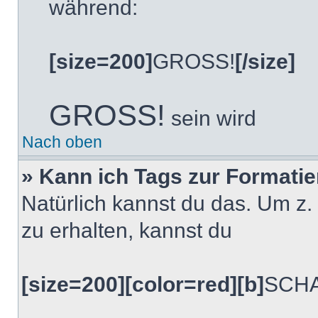
während:
[size=200]
GROSS!
[/size]
GROSS!
sein wird
Nach oben
» Kann ich Tags zur Formati
Natürlich kannst du das. Um z.
zu erhalten, kannst du
[size=200][color=red][b]
SCHA