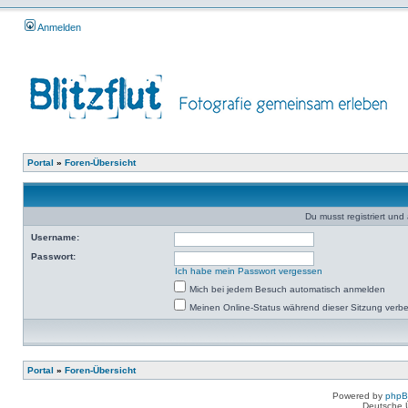
Anmelden
Portal
»
Foren-Übersicht
Du musst registriert un
Username:
Passwort:
Ich habe mein Passwort vergessen
Mich bei jedem Besuch automatisch anmelden
Meinen Online-Status während dieser Sitzung verb
Portal
»
Foren-Übersicht
Powered by
php
Deutsche 